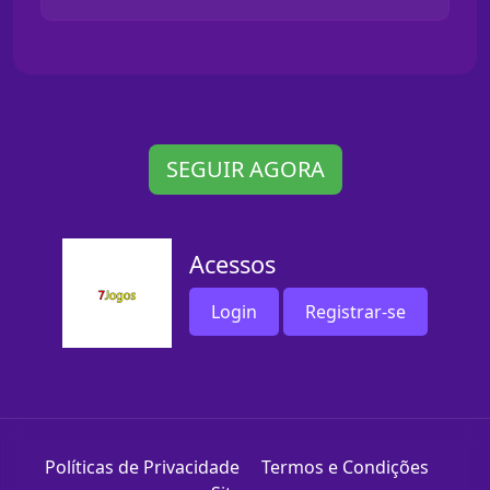
SEGUIR AGORA
Acessos
Login
Registrar-se
Políticas de Privacidade
Termos e Condições