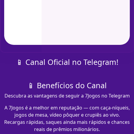
📱 Canal Oficial no Telegram!
📱 Benefícios do Canal
Descubra as vantagens de seguir a 7Jogos no Telegram
A 7Jogos é a melhor em reputação — com caça-níqueis,
jogos de mesa, vídeo pôquer e crupiês ao vivo.
Recargas rápidas, saques ainda mais rápidos e chances
reais de prêmios milionários.