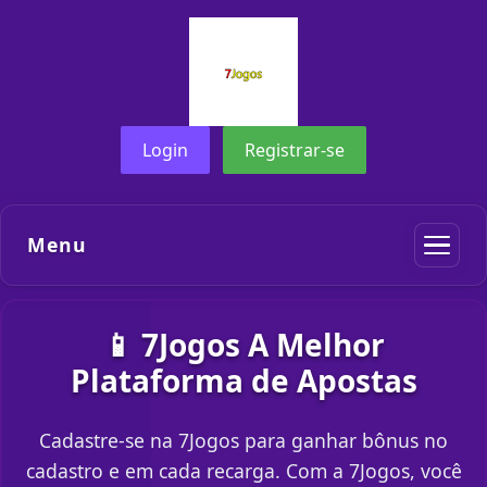
Login
Registrar-se
Menu
📱 7Jogos A Melhor
Plataforma de Apostas
Cadastre-se na 7Jogos para ganhar bônus no
cadastro e em cada recarga. Com a 7Jogos, você