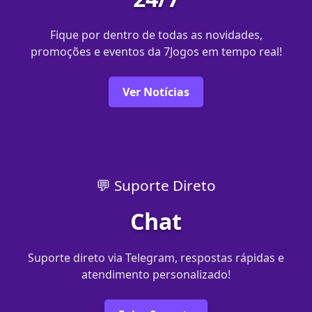
Fique por dentro de todas as novidades,
promoções e eventos da 7Jogos em tempo real!
Ver Notícias
💬 Suporte Direto
Chat
Suporte direto via Telegram, respostas rápidas e
atendimento personalizado!