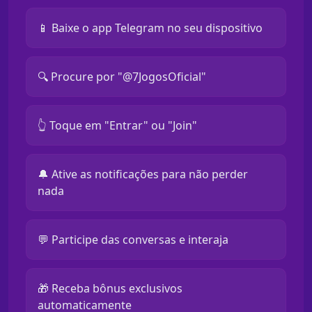
📱 Baixe o app Telegram no seu dispositivo
🔍 Procure por "@7JogosOficial"
👆 Toque em "Entrar" ou "Join"
🔔 Ative as notificações para não perder
nada
💬 Participe das conversas e interaja
🎁 Receba bônus exclusivos
automaticamente