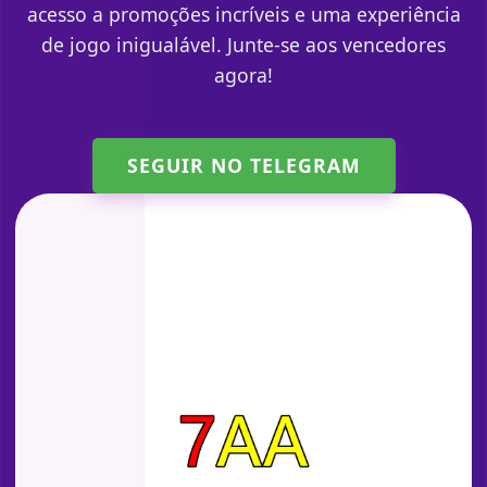
acesso a promoções incríveis e uma experiência
de jogo inigualável. Junte-se aos vencedores
agora!
SEGUIR NO TELEGRAM