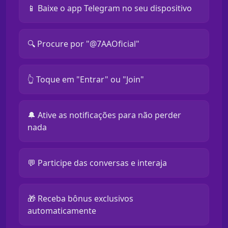
📱 Baixe o app Telegram no seu dispositivo
🔍 Procure por "@7AAOficial"
👆 Toque em "Entrar" ou "Join"
🔔 Ative as notificações para não perder
nada
💬 Participe das conversas e interaja
🎁 Receba bônus exclusivos
automaticamente