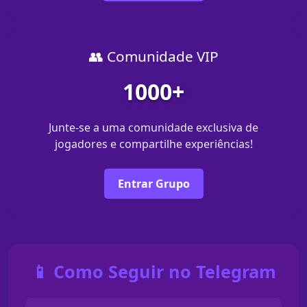
👥 Comunidade VIP
1000+
Junte-se a uma comunidade exclusiva de
jogadores e compartilhe experiências!
Entrar Grupo
📱 Como Seguir no Telegram