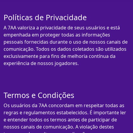
Políticas de Privacidade
A 7AA valoriza a privacidade de seus usuários e está
empenhada em proteger todas as informações
pessoais fornecidas durante o uso de nossos canais de
comunicação. Todos os dados coletados são utilizados
exclusivamente para fins de melhoria contínua da
experiência de nossos jogadores.
Termos e Condições
Os usuários da 7AA concordam em respeitar todas as
regras e regulamentos estabelecidos. É importante ler
e entender todos os termos antes de participar de
nossos canais de comunicação. A violação destes