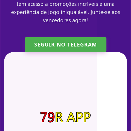
tem acesso a promoções incríveis e uma
experiência de jogo inigualável. Junte-se aos
vencedores agora!
SEGUIR NO TELEGRAM