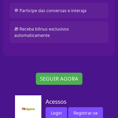
💬 Participe das conversas e interaja
🎁 Receba bônus exclusivos
automaticamente
SEGUIR AGORA
Acessos
Login
Registrar-se