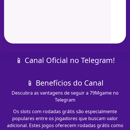
📱 Canal Oficial no Telegram!
📱 Benefícios do Canal
Descubra as vantagens de seguir a 79Mgame no
Telegram
Os slots com rodadas grátis são especialmente
populares entre os jogadores que buscam valor
adicional. Estes jogos oferecem rodadas grátis como