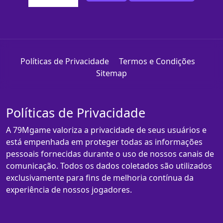
Políticas de Privacidade
Termos e Condições
Sitemap
Políticas de Privacidade
A 79Mgame valoriza a privacidade de seus usuários e
está empenhada em proteger todas as informações
pessoais fornecidas durante o uso de nossos canais de
comunicação. Todos os dados coletados são utilizados
exclusivamente para fins de melhoria contínua da
experiência de nossos jogadores.