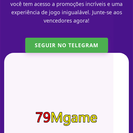
você tem acesso a promoções incríveis e uma
experiência de jogo inigualável. Junte-se aos
vencedores agora!
SEGUIR NO TELEGRAM