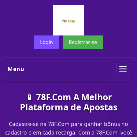
Login
Registrar-se
Menu
📱 78F.Com A Melhor
Plataforma de Apostas
Cadastre-se na 78F.Com para ganhar bônus no
cadastro e em cada recarga. Com a 78F.Com, você