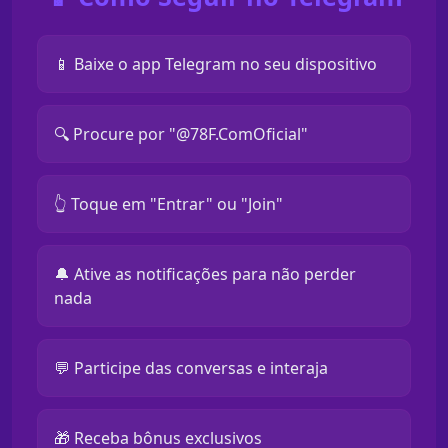
📱 Baixe o app Telegram no seu dispositivo
🔍 Procure por "@78F.ComOficial"
👆 Toque em "Entrar" ou "Join"
🔔 Ative as notificações para não perder
nada
💬 Participe das conversas e interaja
🎁 Receba bônus exclusivos