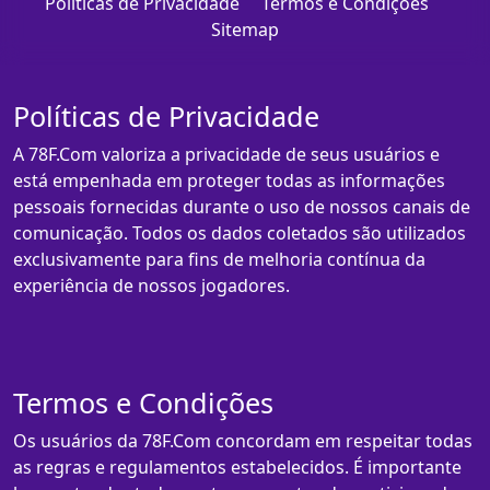
Políticas de Privacidade
Termos e Condições
Sitemap
Políticas de Privacidade
A 78F.Com valoriza a privacidade de seus usuários e
está empenhada em proteger todas as informações
pessoais fornecidas durante o uso de nossos canais de
comunicação. Todos os dados coletados são utilizados
exclusivamente para fins de melhoria contínua da
experiência de nossos jogadores.
Termos e Condições
Os usuários da 78F.Com concordam em respeitar todas
as regras e regulamentos estabelecidos. É importante