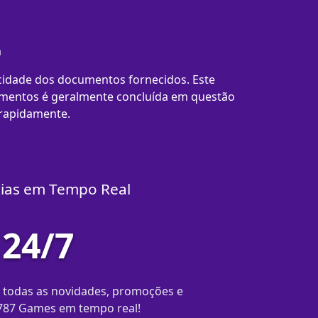
m
icidade dos documentos fornecidos. Este
ocumentos é geralmente concluída em questão
 rapidamente.
cias em Tempo Real
24/7
e todas as novidades, promoções e
787 Games em tempo real!