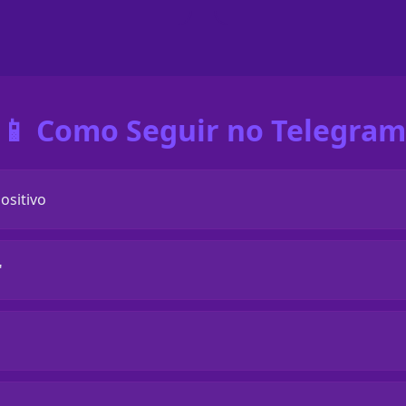
📱 Como Seguir no Telegram
ositivo
"