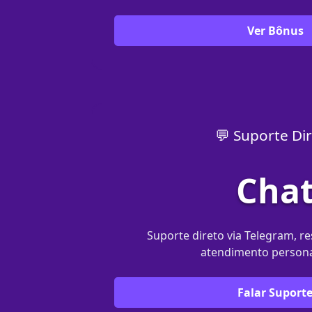
Ver Bônus
💬 Suporte Di
Cha
Suporte direto via Telegram, r
atendimento persona
Falar Suport