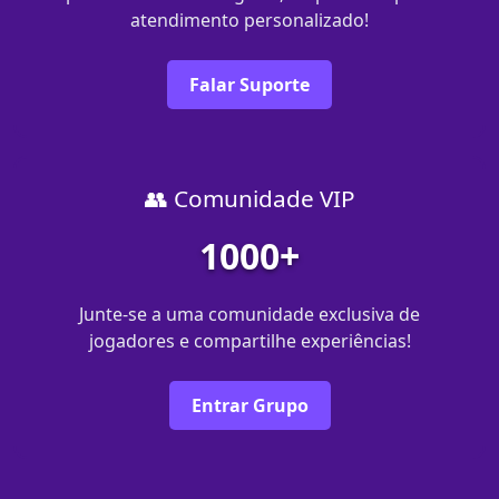
atendimento personalizado!
Falar Suporte
👥 Comunidade VIP
1000+
Junte-se a uma comunidade exclusiva de
jogadores e compartilhe experiências!
Entrar Grupo