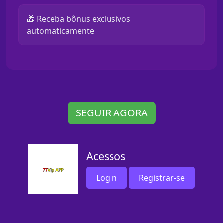
🎁 Receba bônus exclusivos
automaticamente
SEGUIR AGORA
Acessos
Login
Registrar-se