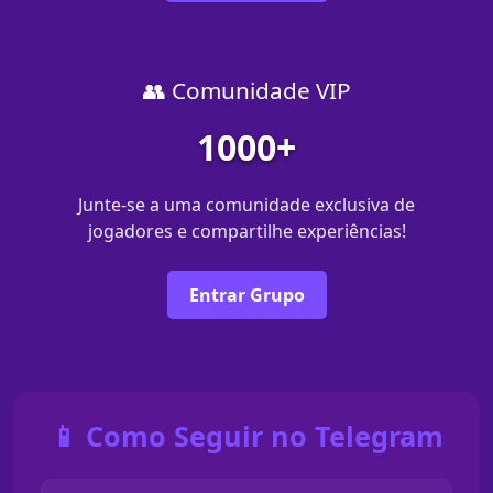
👥 Comunidade VIP
1000+
Junte-se a uma comunidade exclusiva de
jogadores e compartilhe experiências!
Entrar Grupo
📱 Como Seguir no Telegram