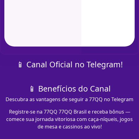
📱 Canal Oficial no Telegram!
📱 Benefícios do Canal
Descubra as vantagens de seguir a 77QQ no Telegram
Registre-se na 77QQ 77QQ Brasil e receba bônus —
comece sua jornada vitoriosa com caça-níqueis, jogos
de mesa e cassinos ao vivo!