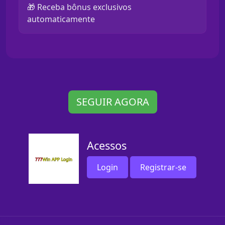
🎁 Receba bônus exclusivos
automaticamente
SEGUIR AGORA
Acessos
Login
Registrar-se