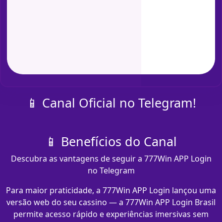
📱 Canal Oficial no Telegram!
📱 Benefícios do Canal
Descubra as vantagens de seguir a 777Win APP Login
no Telegram
Para maior praticidade, a 777Win APP Login lançou uma
versão web do seu cassino — a 777Win APP Login Brasil
permite acesso rápido e experiências imersivas sem