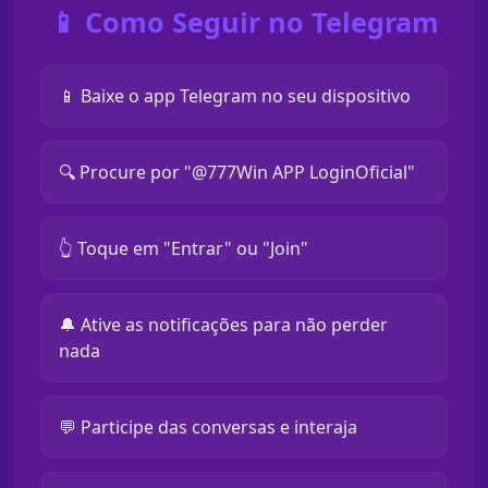
📱 Como Seguir no Telegram
📱 Baixe o app Telegram no seu dispositivo
🔍 Procure por "@777Win APP LoginOficial"
👆 Toque em "Entrar" ou "Join"
🔔 Ative as notificações para não perder
nada
💬 Participe das conversas e interaja