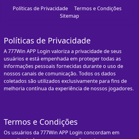
Políticas de Privacidade
Termos e Condições
Sitemap
Políticas de Privacidade
A 777Win APP Login valoriza a privacidade de seus
usuários e está empenhada em proteger todas as
informações pessoais fornecidas durante o uso de
nossos canais de comunicação. Todos os dados
coletados são utilizados exclusivamente para fins de
melhoria contínua da experiência de nossos jogadores.
Termos e Condições
Os usuários da 777Win APP Login concordam em