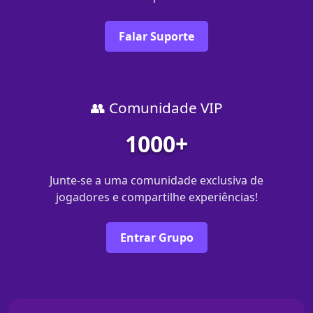
Falar Suporte
👥 Comunidade VIP
1000+
Junte-se a uma comunidade exclusiva de
jogadores e compartilhe experiências!
Entrar Grupo