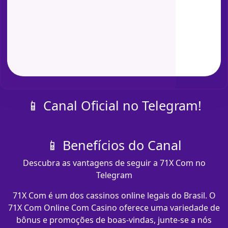
📱 Canal Oficial no Telegram!
📱 Benefícios do Canal
Descubra as vantagens de seguir a 71X Com no
Telegram
71X Com é um dos cassinos online legais do Brasil. O
71X Com Online Com Casino oferece uma variedade de
bônus e promoções de boas-vindas, junte-se a nós