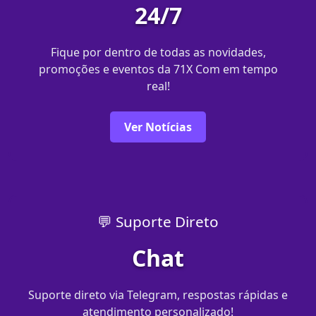
24/7
Fique por dentro de todas as novidades,
promoções e eventos da 71X Com em tempo
real!
Ver Notícias
💬 Suporte Direto
Chat
Suporte direto via Telegram, respostas rápidas e
atendimento personalizado!