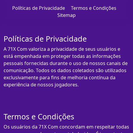
Políticas de Privacidade
Termos e Condições
Sitemap
Políticas de Privacidade
A 71X Com valoriza a privacidade de seus usuários e
está empenhada em proteger todas as informações
pessoais fornecidas durante o uso de nossos canais de
comunicação. Todos os dados coletados são utilizados
exclusivamente para fins de melhoria contínua da
experiência de nossos jogadores.
Termos e Condições
Os usuários da 71X Com concordam em respeitar todas