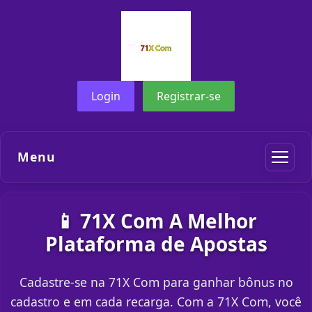
Login
Registrar-se
Menu
📱 71X Com A Melhor
Plataforma de Apostas
Cadastre-se na 71X Com para ganhar bônus no
cadastro e em cada recarga. Com a 71X Com, você