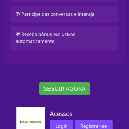
💬 Participe das conversas e interaja
🎁 Receba bônus exclusivos
automaticamente
SEGUIR AGORA
Acessos
Login
Registrar-se