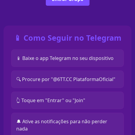
📱 Como Seguir no Telegram
📱 Baixe o app Telegram no seu dispositivo
🔍 Procure por "@6TT.CC PlataformaOficial"
👆 Toque em "Entrar" ou "Join"
🔔 Ative as notificações para não perder
nada