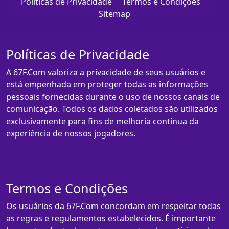
Políticas de Privacidade
Termos e Condições
Sitemap
Políticas de Privacidade
A 67F.Com valoriza a privacidade de seus usuários e
está empenhada em proteger todas as informações
pessoais fornecidas durante o uso de nossos canais de
comunicação. Todos os dados coletados são utilizados
exclusivamente para fins de melhoria contínua da
experiência de nossos jogadores.
Termos e Condições
Os usuários da 67F.Com concordam em respeitar todas
as regras e regulamentos estabelecidos. É importante