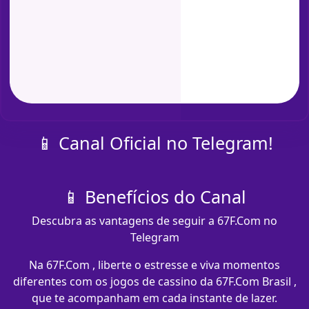
📱 Canal Oficial no Telegram!
📱 Benefícios do Canal
Descubra as vantagens de seguir a 67F.Com no
Telegram
Na 67F.Com , liberte o estresse e viva momentos
diferentes com os jogos de cassino da 67F.Com Brasil ,
que te acompanham em cada instante de lazer.