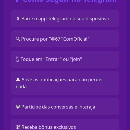
📱 Baixe o app Telegram no seu dispositivo
🔍 Procure por "@67F.ComOficial"
👆 Toque em "Entrar" ou "Join"
🔔 Ative as notificações para não perder
nada
💬 Participe das conversas e interaja
🎁 Receba bônus exclusivos