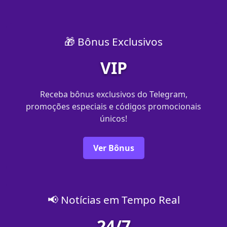
🎁 Bônus Exclusivos
VIP
Receba bônus exclusivos do Telegram,
promoções especiais e códigos promocionais
únicos!
Ver Bônus
📢 Notícias em Tempo Real
24/7