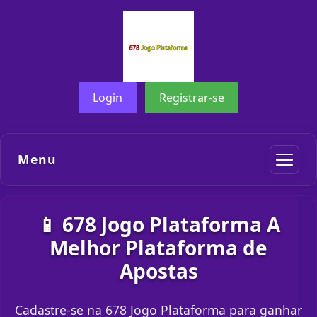
Login
Registrar-se
Menu
📱 678 Jogo Plataforma A
Melhor Plataforma de
Apostas
Cadastre-se na 678 Jogo Plataforma para ganhar