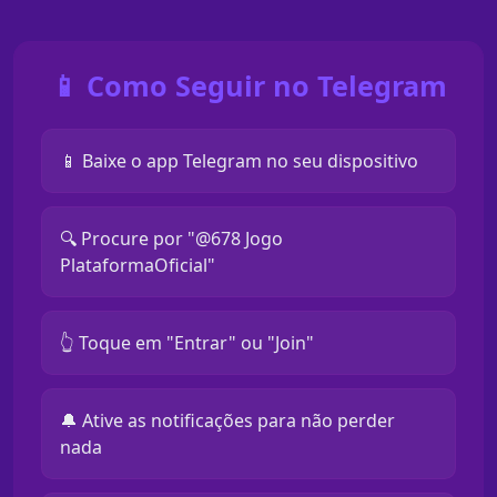
📱 Como Seguir no Telegram
📱 Baixe o app Telegram no seu dispositivo
🔍 Procure por "@678 Jogo
PlataformaOficial"
👆 Toque em "Entrar" ou "Join"
🔔 Ative as notificações para não perder
nada