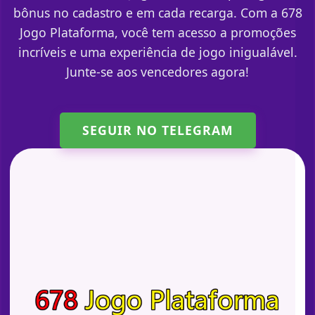
bônus no cadastro e em cada recarga. Com a 678
Jogo Plataforma, você tem acesso a promoções
incríveis e uma experiência de jogo inigualável.
Junte-se aos vencedores agora!
SEGUIR NO TELEGRAM