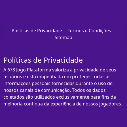
Políticas de Privacidade
Termos e Condições
Sitemap
Políticas de Privacidade
A 678 Jogo Plataforma valoriza a privacidade de seus
usuários e está empenhada em proteger todas as
informações pessoais fornecidas durante o uso de
nossos canais de comunicação. Todos os dados
coletados são utilizados exclusivamente para fins de
melhoria contínua da experiência de nossos jogadores.