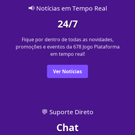
📢 Notícias em Tempo Real
24/7
Fique por dentro de todas as novidades,
promoções e eventos da 678 Jogo Plataforma
em tempo real!
Ver Notícias
💬 Suporte Direto
Chat