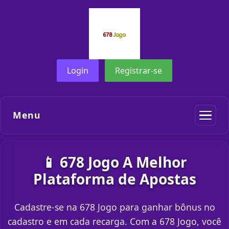
Login
Registrar-se
Menu
📱 678 Jogo A Melhor
Plataforma de Apostas
Cadastre-se na 678 Jogo para ganhar bônus no
cadastro e em cada recarga. Com a 678 Jogo, você