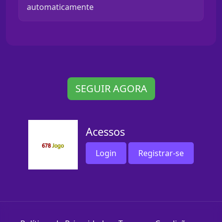
automaticamente
SEGUIR AGORA
Acessos
Login
Registrar-se