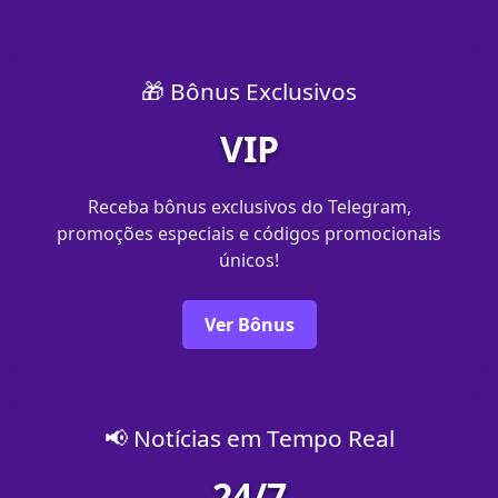
🎁 Bônus Exclusivos
VIP
Receba bônus exclusivos do Telegram,
promoções especiais e códigos promocionais
únicos!
Ver Bônus
📢 Notícias em Tempo Real
24/7