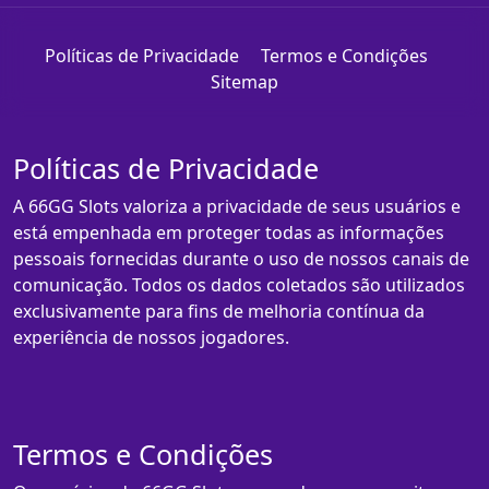
Políticas de Privacidade
Termos e Condições
Sitemap
Políticas de Privacidade
A 66GG Slots valoriza a privacidade de seus usuários e
está empenhada em proteger todas as informações
pessoais fornecidas durante o uso de nossos canais de
comunicação. Todos os dados coletados são utilizados
exclusivamente para fins de melhoria contínua da
experiência de nossos jogadores.
Termos e Condições