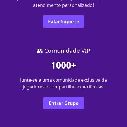
atendimento personalizado!
Falar Suporte
👥 Comunidade VIP
1000+
Junte-se a uma comunidade exclusiva de
jogadores e compartilhe experiências!
Entrar Grupo