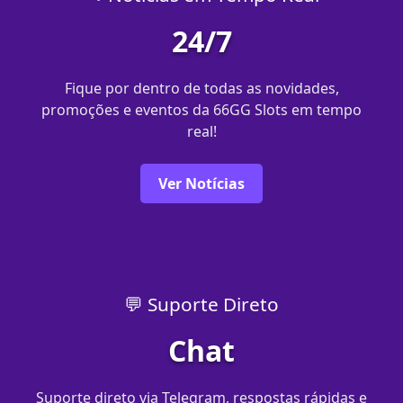
24/7
Fique por dentro de todas as novidades,
promoções e eventos da 66GG Slots em tempo
real!
Ver Notícias
💬 Suporte Direto
Chat
Suporte direto via Telegram, respostas rápidas e