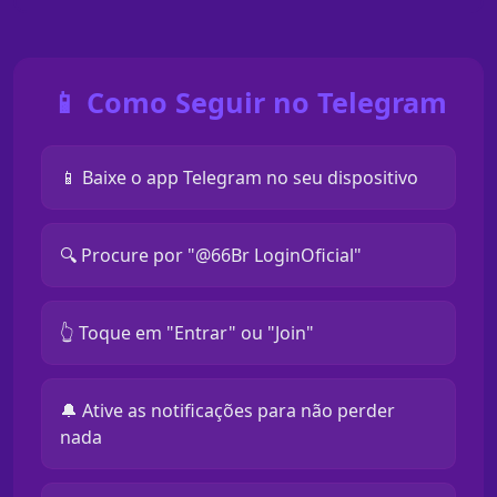
📱 Como Seguir no Telegram
📱 Baixe o app Telegram no seu dispositivo
🔍 Procure por "@66Br LoginOficial"
👆 Toque em "Entrar" ou "Join"
🔔 Ative as notificações para não perder
nada