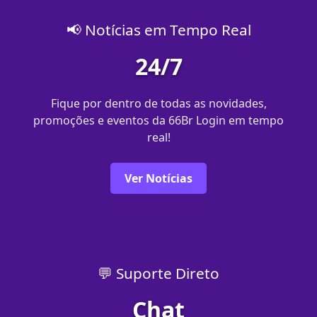
📢 Notícias em Tempo Real
24/7
Fique por dentro de todas as novidades,
promoções e eventos da 66Br Login em tempo
real!
Ver Notícias
💬 Suporte Direto
Chat