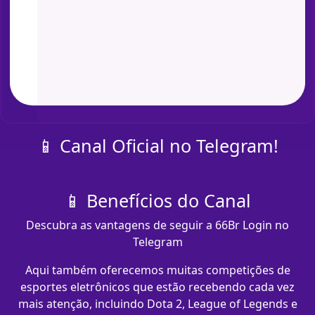
📱 Canal Oficial no Telegram!
📱 Benefícios do Canal
Descubra as vantagens de seguir a 66Br Login no
Telegram
Aqui também oferecemos muitas competições de
esportes eletrônicos que estão recebendo cada vez
mais atenção, incluindo Dota 2, League of Legends e