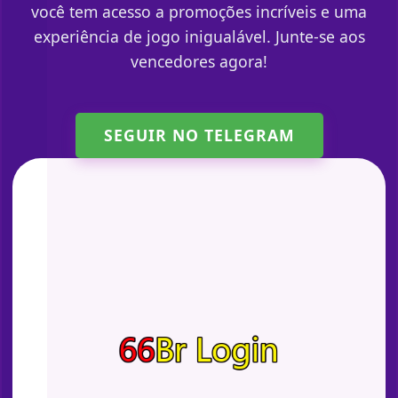
você tem acesso a promoções incríveis e uma
experiência de jogo inigualável. Junte-se aos
vencedores agora!
SEGUIR NO TELEGRAM