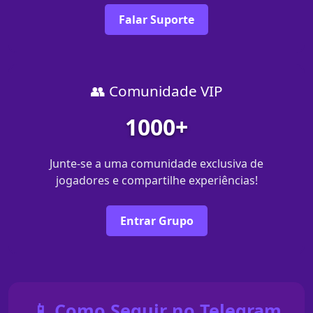
Falar Suporte
👥 Comunidade VIP
1000+
Junte-se a uma comunidade exclusiva de
jogadores e compartilhe experiências!
Entrar Grupo
📱 Como Seguir no Telegram