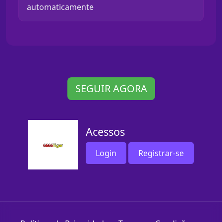
automaticamente
SEGUIR AGORA
Acessos
Login
Registrar-se