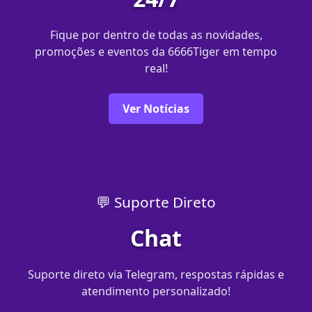
Fique por dentro de todas as novidades,
promoções e eventos da 6666Tiger em tempo
real!
Ver Notícias
💬 Suporte Direto
Chat
Suporte direto via Telegram, respostas rápidas e
atendimento personalizado!