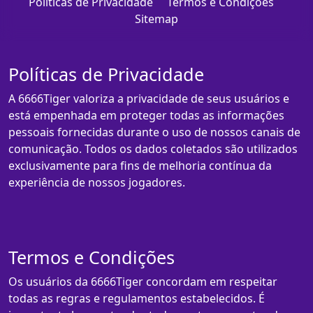
Políticas de Privacidade
Termos e Condições
Sitemap
Políticas de Privacidade
A 6666Tiger valoriza a privacidade de seus usuários e
está empenhada em proteger todas as informações
pessoais fornecidas durante o uso de nossos canais de
comunicação. Todos os dados coletados são utilizados
exclusivamente para fins de melhoria contínua da
experiência de nossos jogadores.
Termos e Condições
Os usuários da 6666Tiger concordam em respeitar
todas as regras e regulamentos estabelecidos. É