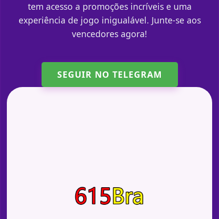
tem acesso a promoções incríveis e uma
experiência de jogo inigualável. Junte-se aos
vencedores agora!
SEGUIR NO TELEGRAM