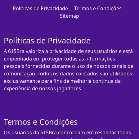
Políticas de Privacidade
Termos e Condições
Sitemap
Políticas de Privacidade
A 615Bra valoriza a privacidade de seus usuários e está
empenhada em proteger todas as informações
pessoais fornecidas durante o uso de nossos canais de
comunicação. Todos os dados coletados são utilizados
exclusivamente para fins de melhoria contínua da
experiência de nossos jogadores.
Termos e Condições
Os usuários da 615Bra concordam em respeitar todas