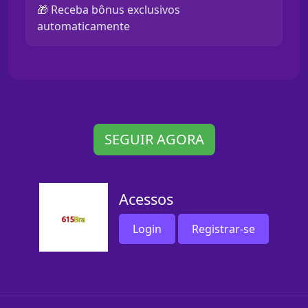
🎁 Receba bônus exclusivos
automaticamente
SEGUIR AGORA
Acessos
Login
Registrar-se