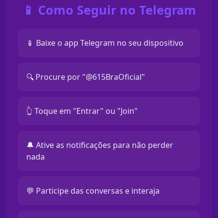
📱 Como Seguir no Telegram
📱 Baixe o app Telegram no seu dispositivo
🔍 Procure por "@615BraOficial"
👆 Toque em "Entrar" ou "Join"
🔔 Ative as notificações para não perder
nada
💬 Participe das conversas e interaja