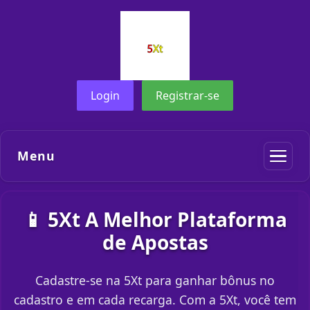
Login
Registrar-se
Menu
📱 5Xt A Melhor Plataforma
de Apostas
Cadastre-se na 5Xt para ganhar bônus no
cadastro e em cada recarga. Com a 5Xt, você tem