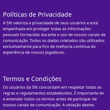
Políticas de Privacidade
A 5Xt valoriza a privacidade de seus usuários e está
empenhada em proteger todas as informações
pessoais fornecidas durante o uso de nossos canais de
comunicação. Todos os dados coletados são utilizados
exclusivamente para fins de melhoria contínua da
experiência de nossos jogadores.
Termos e Condições
Os usuários da 5Xt concordam em respeitar todas as
regras e regulamentos estabelecidos. É importante ler
e entender todos os termos antes de participar de
nossos canais de comunicação. A violação destes