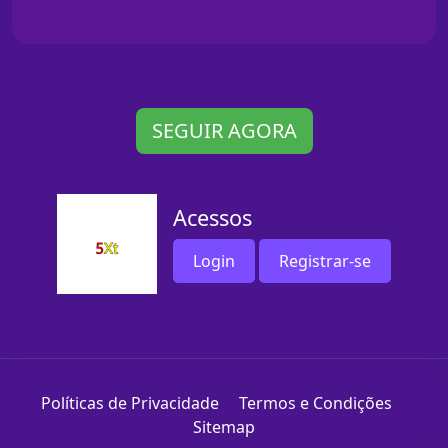
SEGUIR AGORA
Acessos
Login
Registrar-se
Políticas de Privacidade
Termos e Condições
Sitemap