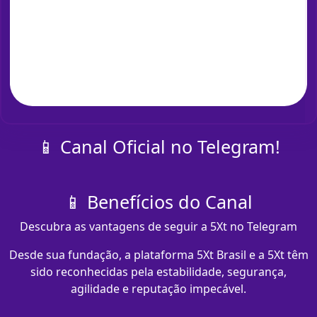
📱 Canal Oficial no Telegram!
📱 Benefícios do Canal
Descubra as vantagens de seguir a 5Xt no Telegram
Desde sua fundação, a plataforma 5Xt Brasil e a 5Xt têm
sido reconhecidas pela estabilidade, segurança,
agilidade e reputação impecável.