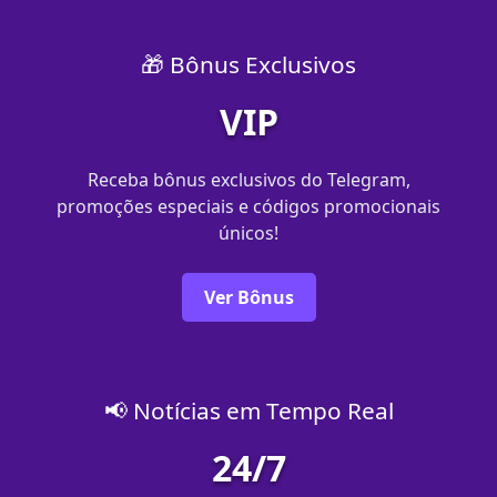
🎁 Bônus Exclusivos
VIP
Receba bônus exclusivos do Telegram,
promoções especiais e códigos promocionais
únicos!
Ver Bônus
📢 Notícias em Tempo Real
24/7