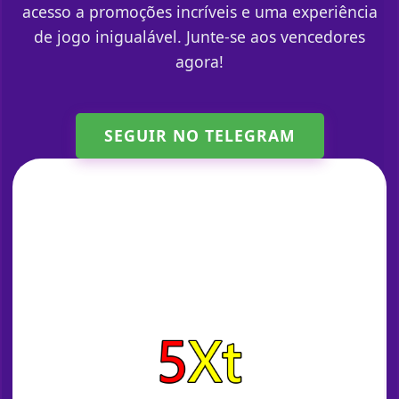
acesso a promoções incríveis e uma experiência
de jogo inigualável. Junte-se aos vencedores
agora!
SEGUIR NO TELEGRAM