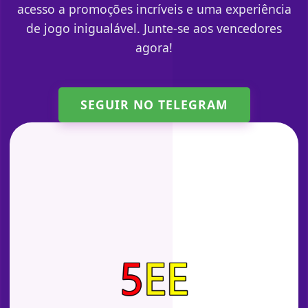
acesso a promoções incríveis e uma experiência
de jogo inigualável. Junte-se aos vencedores
agora!
SEGUIR NO TELEGRAM