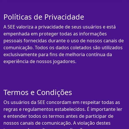
Políticas de Privacidade
A 5EE valoriza a privacidade de seus usuários e está
empenhada em proteger todas as informações
pessoais fornecidas durante o uso de nossos canais de
comunicação. Todos os dados coletados são utilizados
exclusivamente para fins de melhoria contínua da
experiência de nossos jogadores.
Termos e Condições
Os usuários da 5EE concordam em respeitar todas as
regras e regulamentos estabelecidos. É importante ler
e entender todos os termos antes de participar de
nossos canais de comunicação. A violação destes