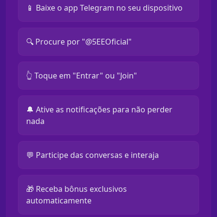
📱 Baixe o app Telegram no seu dispositivo
🔍 Procure por "@5EEOficial"
👆 Toque em "Entrar" ou "Join"
🔔 Ative as notificações para não perder
nada
💬 Participe das conversas e interaja
🎁 Receba bônus exclusivos
automaticamente