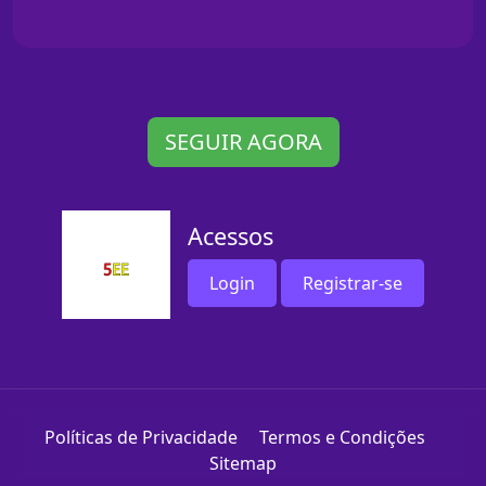
SEGUIR AGORA
Acessos
Login
Registrar-se
Políticas de Privacidade
Termos e Condições
Sitemap