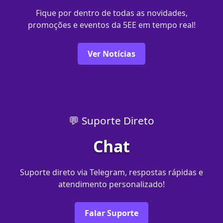
Fique por dentro de todas as novidades,
promoções e eventos da 5EE em tempo real!
Ver Notícias
💬 Suporte Direto
Chat
Suporte direto via Telegram, respostas rápidas e
atendimento personalizado!
Falar Suporte