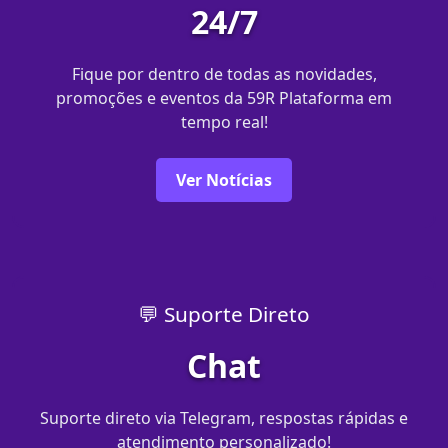
24/7
Fique por dentro de todas as novidades,
promoções e eventos da 59R Plataforma em
tempo real!
Ver Notícias
💬 Suporte Direto
Chat
Suporte direto via Telegram, respostas rápidas e
atendimento personalizado!