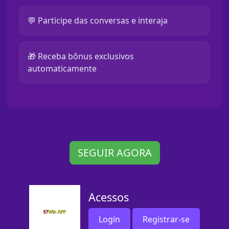
💬 Participe das conversas e interaja
🎁 Receba bônus exclusivos
automaticamente
SEGUIR AGORA
Acessos
Login
Registrar-se