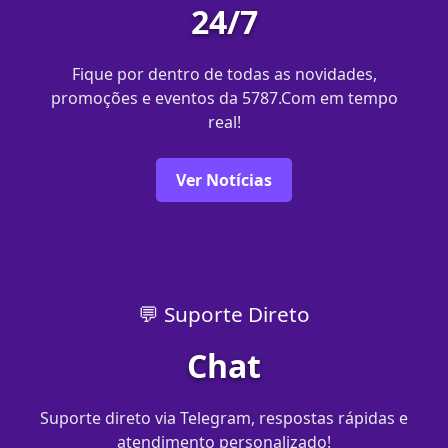
24/7
Fique por dentro de todas as novidades,
promoções e eventos da 5787.Com em tempo
real!
Ver Notícias
💬 Suporte Direto
Chat
Suporte direto via Telegram, respostas rápidas e
atendimento personalizado!