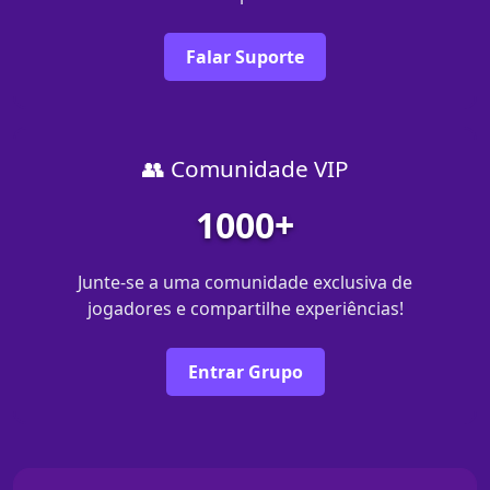
Falar Suporte
👥 Comunidade VIP
1000+
Junte-se a uma comunidade exclusiva de
jogadores e compartilhe experiências!
Entrar Grupo