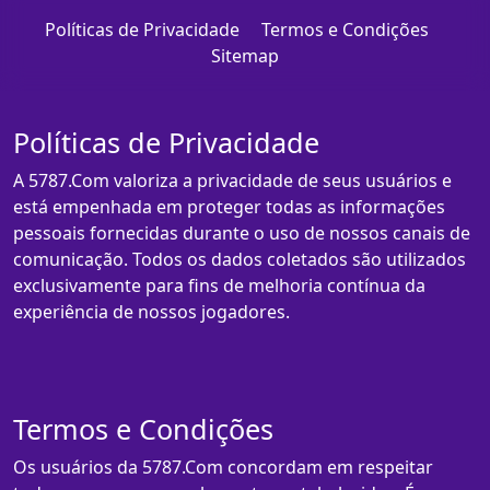
Políticas de Privacidade
Termos e Condições
Sitemap
Políticas de Privacidade
A 5787.Com valoriza a privacidade de seus usuários e
está empenhada em proteger todas as informações
pessoais fornecidas durante o uso de nossos canais de
comunicação. Todos os dados coletados são utilizados
exclusivamente para fins de melhoria contínua da
experiência de nossos jogadores.
Termos e Condições
Os usuários da 5787.Com concordam em respeitar