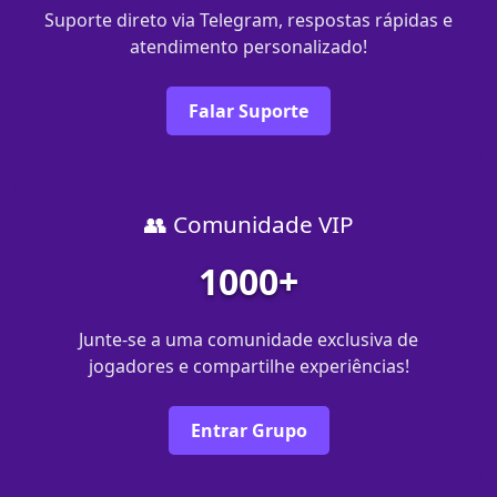
Suporte direto via Telegram, respostas rápidas e
atendimento personalizado!
Falar Suporte
👥 Comunidade VIP
1000+
Junte-se a uma comunidade exclusiva de
jogadores e compartilhe experiências!
Entrar Grupo