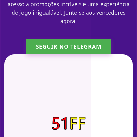
acesso a promoções incríveis e uma experiência
de jogo inigualável. Junte-se aos vencedores
agora!
SEGUIR NO TELEGRAM