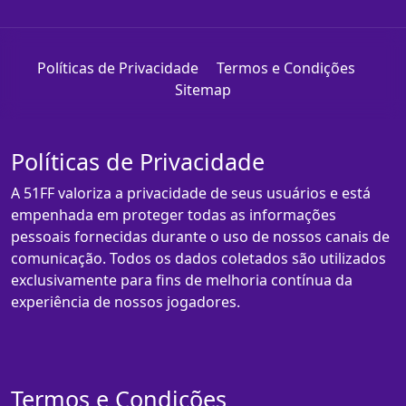
Políticas de Privacidade
Termos e Condições
Sitemap
Políticas de Privacidade
A 51FF valoriza a privacidade de seus usuários e está
empenhada em proteger todas as informações
pessoais fornecidas durante o uso de nossos canais de
comunicação. Todos os dados coletados são utilizados
exclusivamente para fins de melhoria contínua da
experiência de nossos jogadores.
Termos e Condições