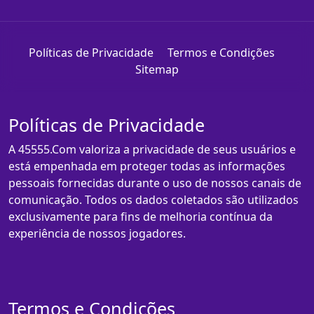
Políticas de Privacidade
Termos e Condições
Sitemap
Políticas de Privacidade
A 45555.Com valoriza a privacidade de seus usuários e
está empenhada em proteger todas as informações
pessoais fornecidas durante o uso de nossos canais de
comunicação. Todos os dados coletados são utilizados
exclusivamente para fins de melhoria contínua da
experiência de nossos jogadores.
Termos e Condições