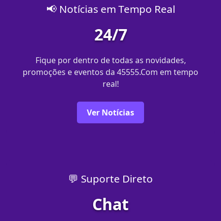
📢 Notícias em Tempo Real
24/7
Fique por dentro de todas as novidades,
promoções e eventos da 45555.Com em tempo
real!
Ver Notícias
💬 Suporte Direto
Chat