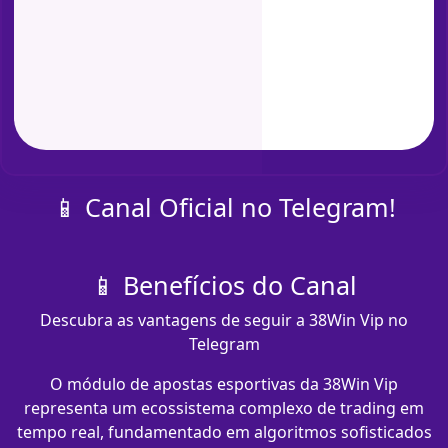
📱 Canal Oficial no Telegram!
📱 Benefícios do Canal
Descubra as vantagens de seguir a 38Win Vip no
Telegram
O módulo de apostas esportivas da 38Win Vip
representa um ecossistema complexo de trading em
tempo real, fundamentado em algoritmos sofisticados