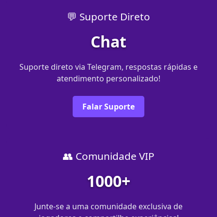
💬 Suporte Direto
Chat
Suporte direto via Telegram, respostas rápidas e
atendimento personalizado!
Falar Suporte
👥 Comunidade VIP
1000+
Junte-se a uma comunidade exclusiva de