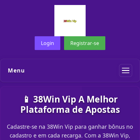
Login
Registrar-se
Menu
📱 38Win Vip A Melhor
Plataforma de Apostas
Cadastre-se na 38Win Vip para ganhar bônus no
cadastro e em cada recarga. Com a 38Win Vip,