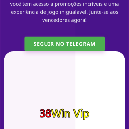
você tem acesso a promoções incríveis e uma
experiência de jogo inigualável. Junte-se aos
vencedores agora!
SEGUIR NO TELEGRAM