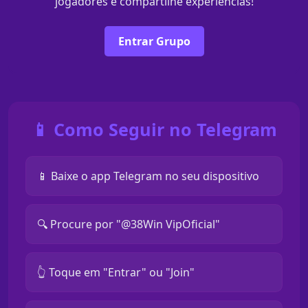
jogadores e compartilhe experiências!
Entrar Grupo
📱 Como Seguir no Telegram
📱 Baixe o app Telegram no seu dispositivo
🔍 Procure por "@38Win VipOficial"
👆 Toque em "Entrar" ou "Join"