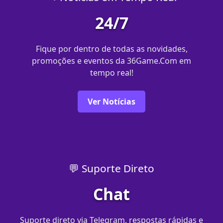
24/7
Fique por dentro de todas as novidades,
promoções e eventos da 36Game.Com em
tempo real!
Ver Notícias
💬 Suporte Direto
Chat
Suporte direto via Telegram, respostas rápidas e