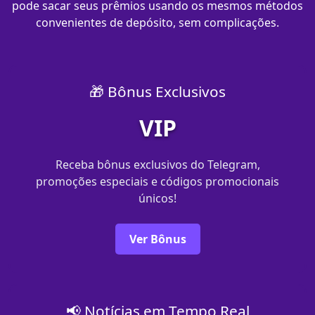
pode sacar seus prêmios usando os mesmos métodos
convenientes de depósito, sem complicações.
🎁 Bônus Exclusivos
VIP
Receba bônus exclusivos do Telegram,
promoções especiais e códigos promocionais
únicos!
Ver Bônus
📢 Notícias em Tempo Real