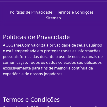
Políticas de Privacidade
Termos e Condições
Sitemap
Políticas de Privacidade
A 36Game.Com valoriza a privacidade de seus usuários
e está empenhada em proteger todas as informações
pessoais fornecidas durante o uso de nossos canais de
comunicação. Todos os dados coletados são utilizados
exclusivamente para fins de melhoria contínua da
experiência de nossos jogadores.
Termos e Condições