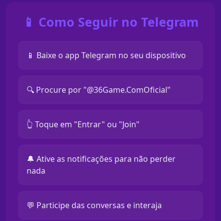
📱 Como Seguir no Telegram
📱 Baixe o app Telegram no seu dispositivo
🔍 Procure por "@36Game.ComOficial"
👆 Toque em "Entrar" ou "Join"
🔔 Ative as notificações para não perder
nada
💬 Participe das conversas e interaja