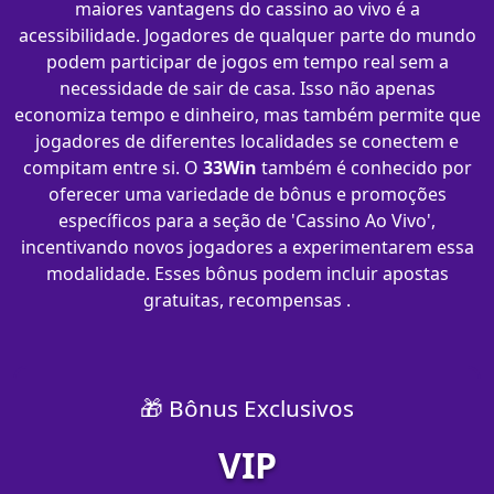
maiores vantagens do cassino ao vivo é a
acessibilidade. Jogadores de qualquer parte do mundo
podem participar de jogos em tempo real sem a
necessidade de sair de casa. Isso não apenas
economiza tempo e dinheiro, mas também permite que
jogadores de diferentes localidades se conectem e
compitam entre si. O
33Win
também é conhecido por
oferecer uma variedade de bônus e promoções
específicos para a seção de 'Cassino Ao Vivo',
incentivando novos jogadores a experimentarem essa
modalidade. Esses bônus podem incluir apostas
gratuitas, recompensas .
🎁 Bônus Exclusivos
VIP