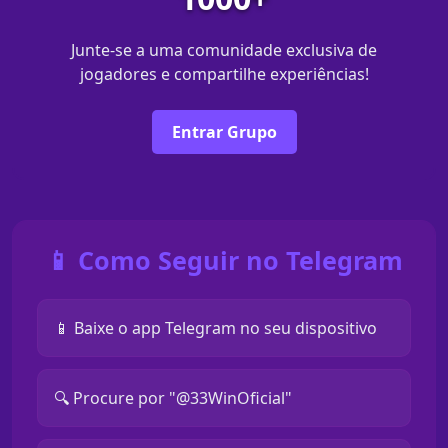
Junte-se a uma comunidade exclusiva de
jogadores e compartilhe experiências!
Entrar Grupo
📱 Como Seguir no Telegram
📱 Baixe o app Telegram no seu dispositivo
🔍 Procure por "@33WinOficial"