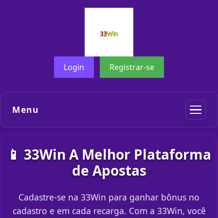
Login
Registrar-se
Menu
📱 33Win A Melhor Plataforma
de Apostas
Cadastre-se na 33Win para ganhar bônus no
cadastro e em cada recarga. Com a 33Win, você