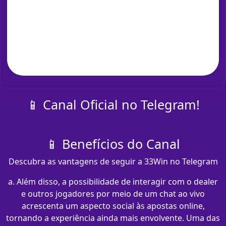
📱 Canal Oficial no Telegram!
📱 Benefícios do Canal
Descubra as vantagens de seguir a 33Win no Telegram
a. Além disso, a possibilidade de interagir com o dealer
e outros jogadores por meio de um chat ao vivo
acrescenta um aspecto social às apostas online,
tornando a experiência ainda mais envolvente. Uma das