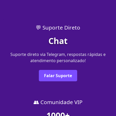
💬 Suporte Direto
Chat
Suporte direto via Telegram, respostas rápidas e
atendimento personalizado!
Falar Suporte
👥 Comunidade VIP
1000+