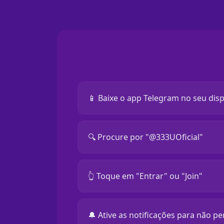
📱 Baixe o app Telegram no seu disp
🔍 Procure por "@333UOficial"
👆 Toque em "Entrar" ou "Join"
🔔 Ative as notificações para não p