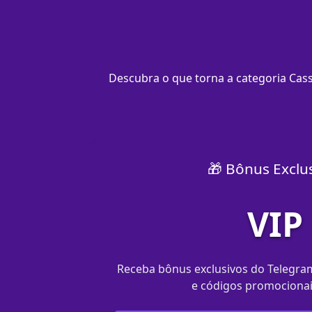
Descubra o que torna a categoria Cass
🎁 Bônus Exclu
VIP
Receba bônus exclusivos do Telegra
e códigos promocionai