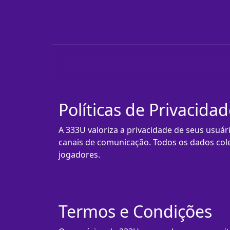
Políticas de Privacida
A 333U valoriza a privacidade de seus usuá
canais de comunicação. Todos os dados cole
jogadores.
Termos e Condições