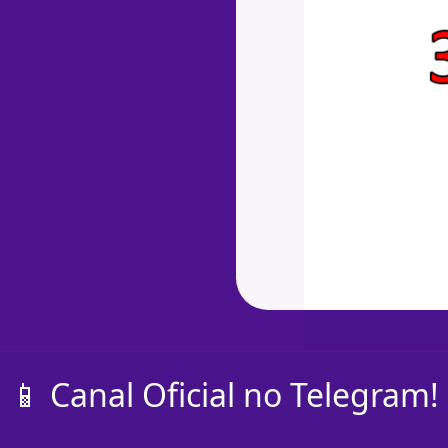
📱 Canal Oficial no Telegram!