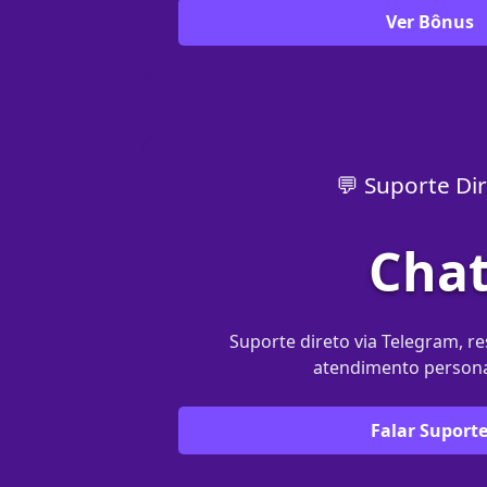
Ver Bônus
💬 Suporte Di
Cha
Suporte direto via Telegram, r
atendimento persona
Falar Suport