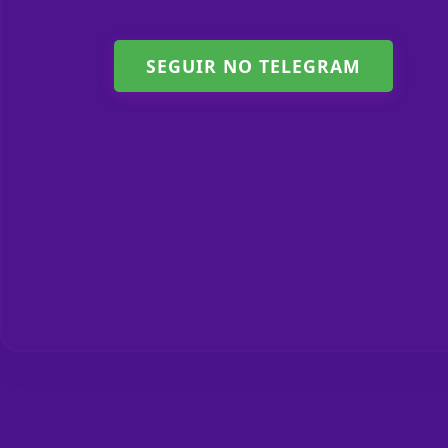
SEGUIR NO TELEGRAM