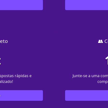
reto
👥 
t
espostas rápidas e
Junte-se a uma com
lizado!
compa
e