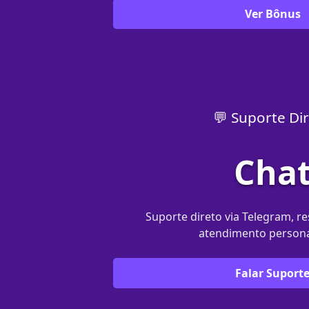
Ver Bônus
💬 Suporte Di
Cha
Suporte direto via Telegram, r
atendimento persona
Falar Suport