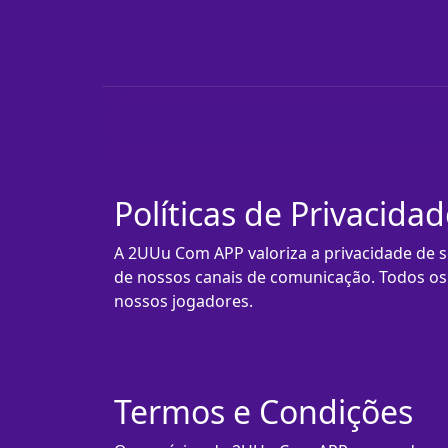
Políticas de Privacida
A 2UUu Com APP valoriza a privacidade de 
de nossos canais de comunicação. Todos os 
nossos jogadores.
Termos e Condições