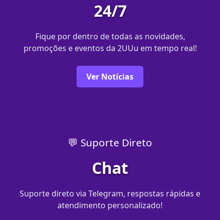
24/7
Fique por dentro de todas as novidades,
promoções e eventos da 2UUu em tempo real!
Ver Notícias
💬 Suporte Direto
Chat
Suporte direto via Telegram, respostas rápidas e
atendimento personalizado!