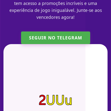
tem acesso a promoções incríveis e uma
experiência de jogo inigualável. Junte-se aos
vencedores agora!
SEGUIR NO TELEGRAM