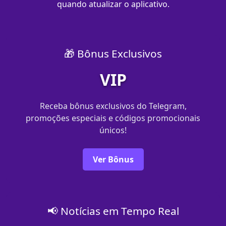
quando atualizar o aplicativo.
🎁 Bônus Exclusivos
VIP
Receba bônus exclusivos do Telegram,
promoções especiais e códigos promocionais
únicos!
Ver Bônus
📢 Notícias em Tempo Real