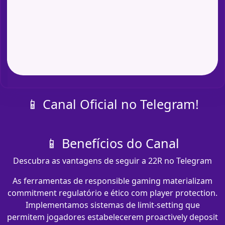
📱 Canal Oficial no Telegram!
📱 Benefícios do Canal
Descubra as vantagens de seguir a 22R no Telegram
As ferramentas de responsible gaming materializam
commitment regulatório e ético com player protection.
Implementamos sistemas de limit-setting que
permitem jogadores estabelecerem proactively deposit