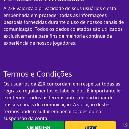
A 22R valoriza a privacidade de seus usuários e está
empenhada em proteger todas as informações
pessoais fornecidas durante o uso de nossos canais de
comunicação. Todos os dados coletados são utilizados
exclusivamente para fins de melhoria contínua da
experiência de nossos jogadores.
Termos e Condições
Os usuários da 22R concordam em respeitar todas as
regras e regulamentos estabelecidos. É importante ler
e entender todos os termos antes de participar de
nossos canais de comunicação. A violação destes
termos pode resultar em penalizações ou na
suspensão da conta.
X
Cadastre-se
Entrar