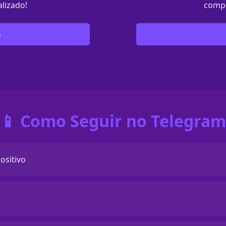
lizado!
compa
e
📱 Como Seguir no Telegram
ositivo