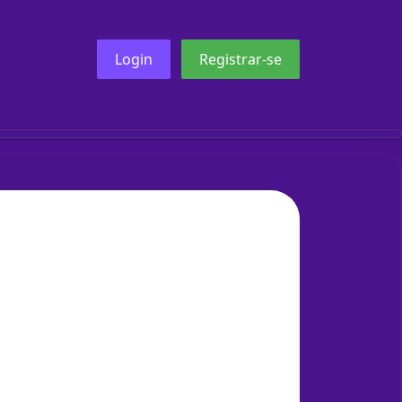
Login
Registrar-se