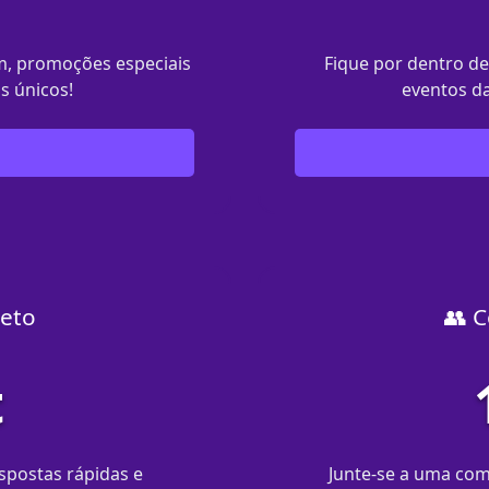
m, promoções especiais
Fique por dentro d
s únicos!
eventos d
reto
👥 
t
espostas rápidas e
Junte-se a uma com