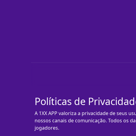
Políticas de Privacida
A 1XX APP valoriza a privacidade de seus u
nossos canais de comunicação. Todos os dad
jogadores.