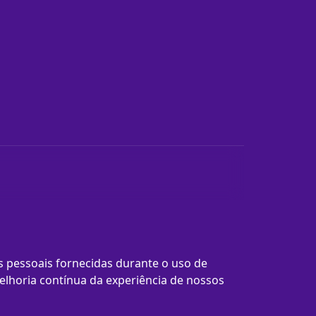
s pessoais fornecidas durante o uso de
elhoria contínua da experiência de nossos