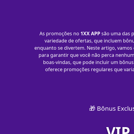
As promoções no
1XX APP
são uma das p
variedade de ofertas, que incluem bôn
enquanto se divertem. Neste artigo, vamos
para garantir que você não perca nenhuma
boas-vindas, que pode incluir um bônus 
oferece promoções regulares que vari
🎁 Bônus Exclu
VIP