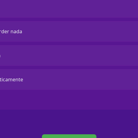
erder nada
a
aticamente