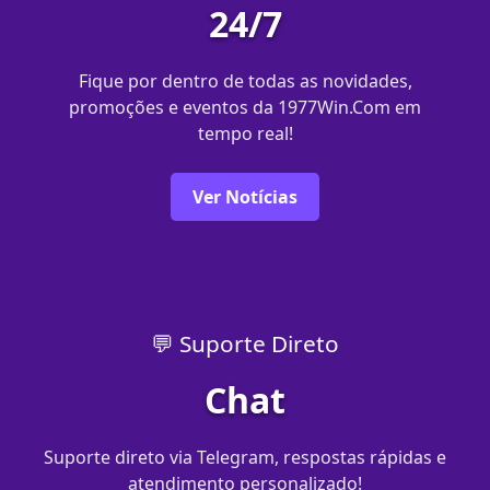
24/7
Fique por dentro de todas as novidades,
promoções e eventos da 1977Win.Com em
tempo real!
Ver Notícias
💬 Suporte Direto
Chat
Suporte direto via Telegram, respostas rápidas e
atendimento personalizado!