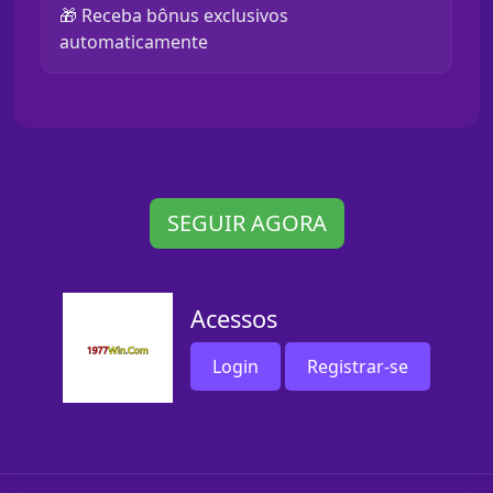
🎁 Receba bônus exclusivos
automaticamente
SEGUIR AGORA
Acessos
Login
Registrar-se