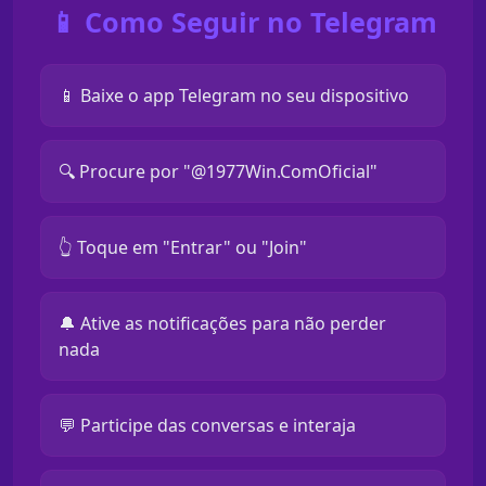
📱 Como Seguir no Telegram
📱 Baixe o app Telegram no seu dispositivo
🔍 Procure por "@1977Win.ComOficial"
👆 Toque em "Entrar" ou "Join"
🔔 Ative as notificações para não perder
nada
💬 Participe das conversas e interaja