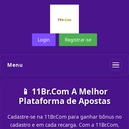
Login
Registrar-se
Menu
📱 11Br.Com A Melhor
Plataforma de Apostas
Cadastre-se na 11Br.Com para ganhar bônus no
cadastro e em cada recarga. Com a 11Br.Com,