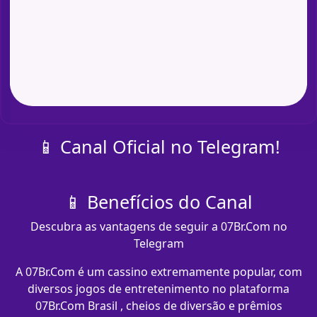
📱 Canal Oficial no Telegram!
📱 Benefícios do Canal
Descubra as vantagens de seguir a 07Br.Com no
Telegram
A 07Br.Com é um cassino extremamente popular, com
diversos jogos de entretenimento no plataforma
07Br.Com Brasil , cheios de diversão e prêmios