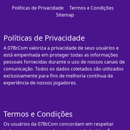
Políticas de Privacidade
Termos e Condições
Sitemap
Políticas de Privacidade
A 07Br.Com valoriza a privacidade de seus usuários e
está empenhada em proteger todas as informações
pessoais fornecidas durante o uso de nossos canais de
comunicação. Todos os dados coletados são utilizados
exclusivamente para fins de melhoria contínua da
experiência de nossos jogadores.
Termos e Condições
Os usuários da 07Br.Com concordam em respeitar