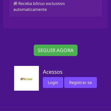
🎁 Receba bônus exclusivos
automaticamente
SEGUIR AGORA
Acessos
Login
Registrar-se