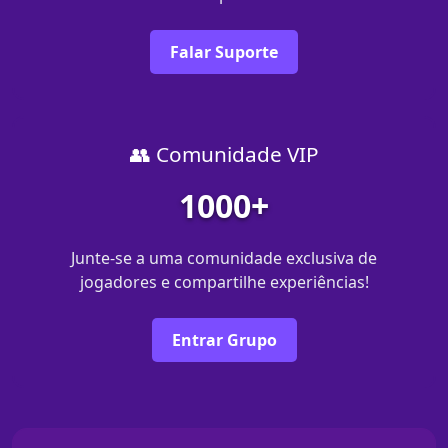
Falar Suporte
👥 Comunidade VIP
1000+
Junte-se a uma comunidade exclusiva de
jogadores e compartilhe experiências!
Entrar Grupo