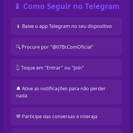
📱 Como Seguir no Telegram
📱 Baixe o app Telegram no seu dispositivo
🔍 Procure por "@07Br.ComOficial"
👆 Toque em "Entrar" ou "Join"
🔔 Ative as notificações para não perder
nada
💬 Participe das conversas e interaja