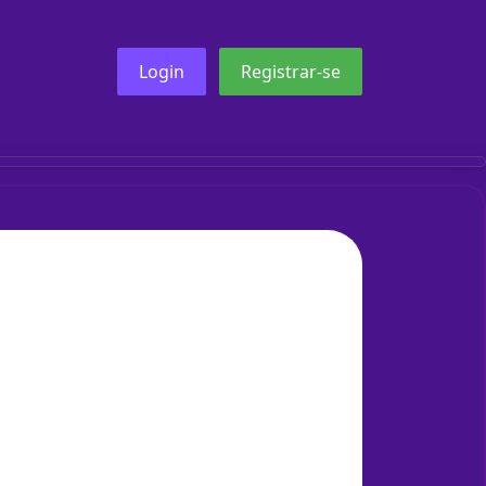
Login
Registrar-se