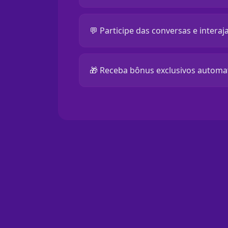
💬 Participe das conversas e interaj
🎁 Receba bônus exclusivos autom