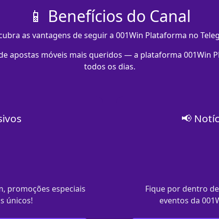
📱 Benefícios do Canal
cubra as vantagens de seguir a 001Win Plataforma no Tele
e apostas móveis mais queridos — a plataforma 001Win Pla
todos os dias.
sivos
📢 Notí
m, promoções especiais
Fique por dentro d
s únicos!
eventos da 001W