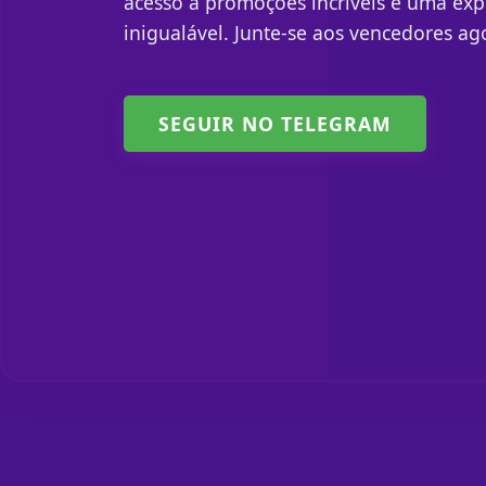
acesso a promoções incríveis e uma exp
inigualável. Junte-se aos vencedores ag
SEGUIR NO TELEGRAM